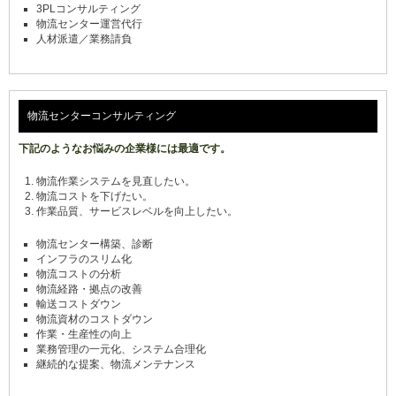
3PLコンサルティング
物流センター運営代行
人材派遣／業務請負
物流センターコンサルティング
下記のようなお悩みの企業様には最適です。
物流作業システムを見直したい。
物流コストを下げたい。
作業品質、サービスレベルを向上したい。
物流センター構築、診断
インフラのスリム化
物流コストの分析
物流経路・拠点の改善
輸送コストダウン
物流資材のコストダウン
作業・生産性の向上
業務管理の一元化、システム合理化
継続的な提案、物流メンテナンス